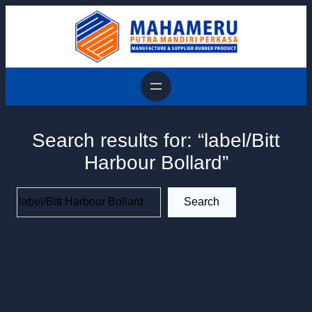
Skip
to
content
Search results for: “label/Bitt
Harbour Bollard”
Search
Search