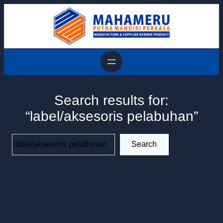
Skip
to
content
Search results for:
“label/aksesoris pelabuhan”
Search
Search